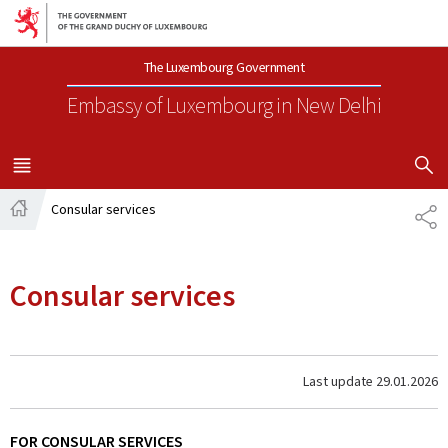
Go to main navigation
Go to content
The Luxembourg Government
Embassy of Luxembourg
in New Delhi
SHOW H
MENU
MAIN
Consular services
SH
Home
Consular services
Last update
29.01.2026
FOR CONSULAR SERVICES