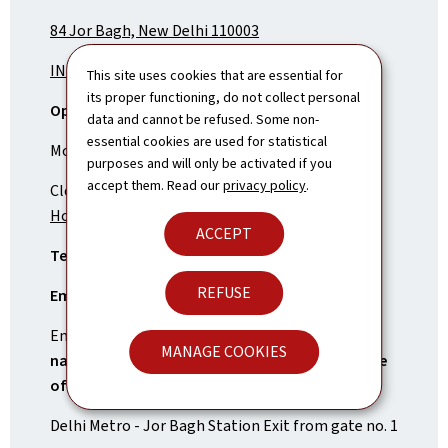
84 Jor Bagh, New Delhi 110003
INDIA
This site uses cookies that are essential for
its proper functioning, do not collect personal
Opening Times:
data and cannot be refused. Some non-
essential cookies are used for statistical
Monday - Friday: 9.00 am - 5:00 pm
purposes and will only be activated if you
accept them. Read our
privacy policy
.
Closed on Saturday, Sunday and
Indian National
Holidays (Pdf, 113 Kb)
ACCEPT
Tel.:
(+91) 11 49 98 66 00
REFUSE
Email:
Newdelhi.Amb@mae.etat.lu
Emergency contact number for
Luxembourg
MANAGE COOKIES
nationals, only in case of an emergency outside
of opening times
: +352 247 72300.
Delhi Metro - Jor Bagh Station Exit from gate no. 1