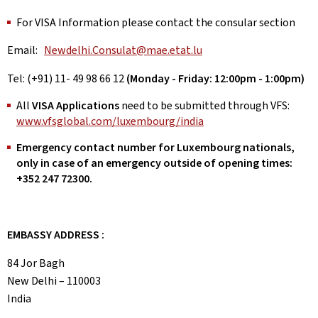
For VISA Information please contact the consular section
Email:
Newdelhi.Consulat@mae.etat.lu
Tel: (+91) 11- 49 98 66 12
(Monday - Friday: 12:00pm - 1:00pm)
All
VISA Applications
need to be submitted through VFS:
www.vfsglobal.com/luxembourg/india
Emergency contact number for Luxembourg nationals,
only in case of an emergency outside of opening times:
+352 247 72300.
EMBASSY ADDRESS :
84 Jor Bagh
New Delhi – 110003
India